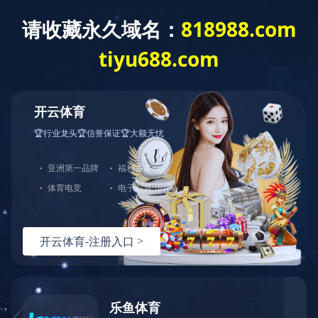
开云app官方
学校概况
党建工作
在线入口
当前位置：
通知
通知公告
more>
工校风采
快速导航
附件